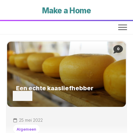
Skip
Make a Home
to
content
0
Een echte kaasliefhebber
25 mei 2022
Algemeen